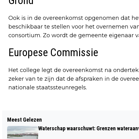
Grond
Ook is in de overeenkomst opgenomen dat het c
beschikbaar te stellen voor het overnemen van
consortium. Zo wordt de gemeente eigenaar va
Europese Commissie
Het college legt de overeenkomst na onderte
zeker van te zijn dat de afspraken in de overee
nationale staatssteunregels.
Vorig artikel
Meest Gelezen
SPANNING VOOR EXAMENUITSLAGEN
Waterschap waarschuwt: Grenzen wateraanvoe