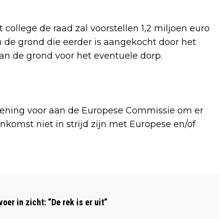
ollege de raad zal voorstellen 1,2 miljoen euro
 de grond die eerder is aangekocht door het
n de grond voor het eventuele dorp.
kening voor aan de Europese Commissie om er
nkomst niet in strijd zijn met Europese en/of
Volgend artikel
AUTOINBRAKEN IN KAMPEN IN "ONDER
r in zicht: “De rek is er uit”
DE LOEP"