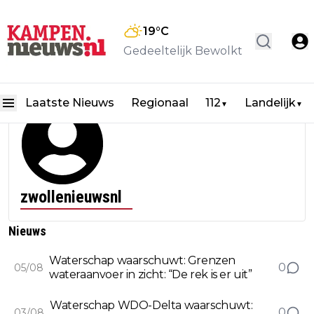
19
°C
Gedeeltelijk Bewolkt
Laatste Nieuws
Regionaal
112
Landelijk
▼
▼
zwollenieuwsnl
Nieuws
Waterschap waarschuwt: Grenzen
0
05/08
wateraanvoer in zicht: “De rek is er uit”
Waterschap WDO-Delta waarschuwt:
0
03/08