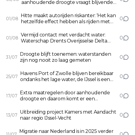
aanhoudende droogte vraagt blijvende
alertheid
Hitte maakt autorijden riskanter: ‘Het kan
0
01/08
hetzelfde effect hebben als rijden met
alcohol’
Vermijd contact met verdacht water:
0
01/08
Waterschap Drents Overijsselse Delta
waarschuwt voor toename blauwalg
Droogte blijft toenemen: waterstanden
0
31/07
zijn nog nooit zo laag gemeten
Havens Port of Zwolle blijven bereikbaar
0
25/07
ondanks het lage water, de IJssel is een
uitdaging
Extra maatregelen door aanhoudende
0
17/07
droogte en daarom komt er een
opschaling naar feitelijk watertekort
Uitbreiding project Kamers met Aandacht
0
13/07
naar regio IJssel-Vecht
Migratie naar Nederland is in 2025 verder
0
11/07