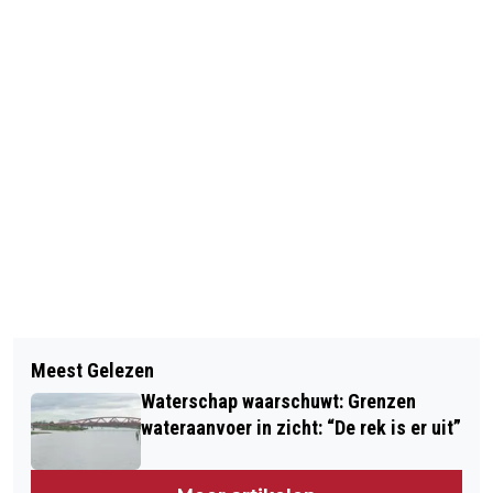
Vorig artikel
Volgend artikel
KONINKLIJKE ONDERSCHEIDING
Meest Gelezen
WEERONLINE: HOOGSTE JUNI-
JACCO VONHOF VAN MINISTER-
Waterschap waarschuwt: Grenzen
MINIMUMTEMPERATUUR OOIT
PRESIDENT ROB JETTEN BIJ
wateraanvoer in zicht: “De rek is er uit”
GEMETEN, VERKOELING KOMT VANAF
AFSCHEID VAN MKB-NEDERLAND
ZONDAG