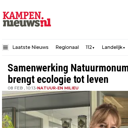
Laatste Nieuws
Regionaal
112
Landelijk
▼
▼
Samenwerking Natuurmonume
brengt ecologie tot leven
08 FEB , 10:13
•
NATUUR-EN MILIEU