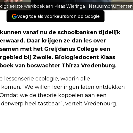
ndigt eerste werkboek aan Klaas Wieringa | Natuurmonumenten
Voeg toe als voorkeursbron op Google
kunnen vanaf nu de schoolbanken tijdelijk
erwaard. Daar krijgen ze dan les over
samen met het Greijdanus College een
gebied bij Zwolle. Biologiedocent Klaas
boek van boswachter Thirza Vredenburg.
 lessenserie ecologie, waarin alle
omen. “We willen leerlingen laten ontdekken
. Omdat we de theorie koppelen aan een
erwerp heel tastbaar”, vertelt Vredenburg.