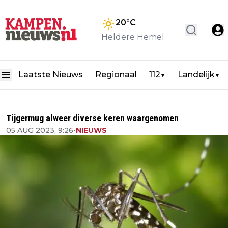
20
°C
Heldere Hemel
Laatste Nieuws
Regionaal
112
Landelijk
▼
▼
Tijgermug alweer diverse keren waargenomen
05 AUG 2023, 9:26
•
NIEUWS