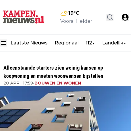
19
°C
Vooral Helder
Laatste Nieuws
Regionaal
112
Landelijk
▼
▼
Alleenstaande starters zien weinig kansen op
koopwoning en moeten woonwensen bijstellen
20 APR , 17:59
•
BOUWEN EN WONEN