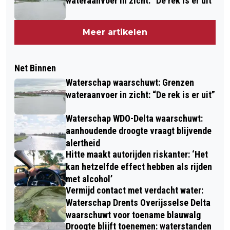
wateraanvoer in zicht: “De rek is er uit”
Meer artikelen
Net Binnen
Waterschap waarschuwt: Grenzen
wateraanvoer in zicht: “De rek is er uit”
Waterschap WDO-Delta waarschuwt:
aanhoudende droogte vraagt blijvende
alertheid
Hitte maakt autorijden riskanter: ‘Het
kan hetzelfde effect hebben als rijden
met alcohol’
Vermijd contact met verdacht water:
Waterschap Drents Overijsselse Delta
waarschuwt voor toename blauwalg
Droogte blijft toenemen: waterstanden