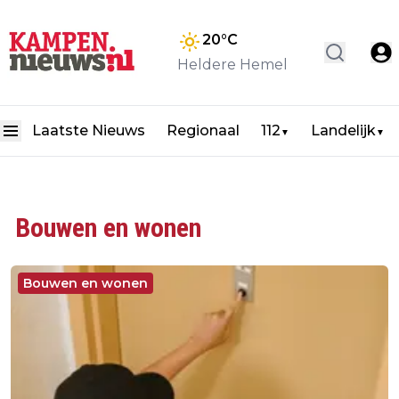
20
°C
Heldere Hemel
Laatste Nieuws
Regionaal
112
Landelijk
▼
▼
Bouwen en wonen
Bouwen en wonen