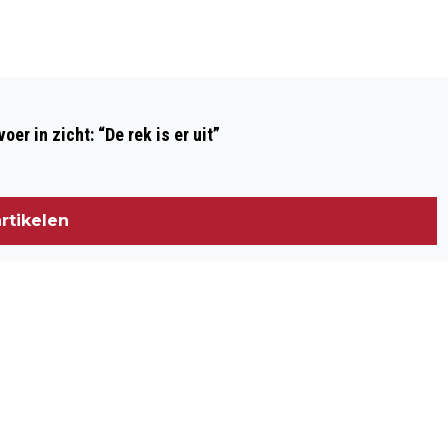
Volgend artikel
GOONS & QUEENS OPENT OP 6
r in zicht: “De rek is er uit”
SEPTEMBER IN ZWOLLE DE 34E
VESTIGING
rtikelen