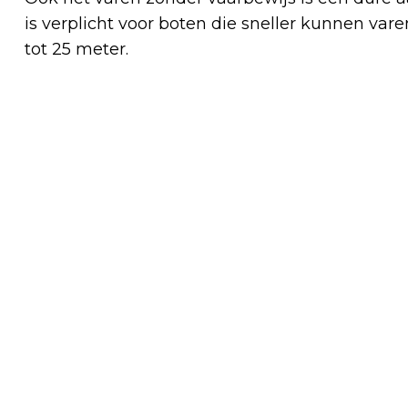
is verplicht voor boten die sneller kunnen va
tot 25 meter.
Vorig artikel
WEERONLINE: HOOGSTE JUNI-
MINIMUMTEMPERATUUR OOIT
GEMETEN, VERKOELING KOMT VANAF
ZONDAG