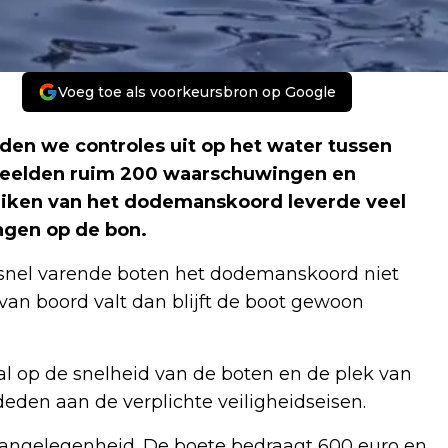
Voeg toe als voorkeursbron op Google
den we controles uit op het water tussen
deelden ruim 200 waarschuwingen en
ruiken van het dodemanskoord leverde veel
ngen op de bon.
 snel varende boten het dodemanskoord niet
van boord valt dan blijft de boot gewoon
ral op de snelheid van de boten en de plek van
deden aan de verplichte veiligheidseisen.
aangelegenheid. De boete bedraagt 600 euro en