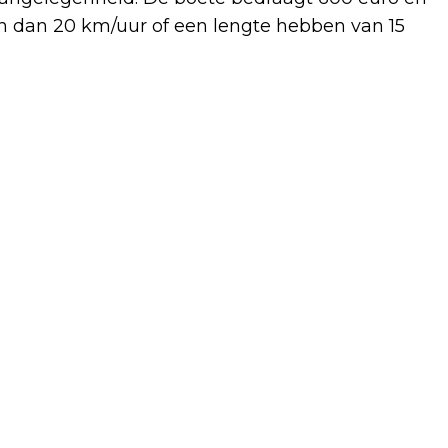
ren dan 20 km/uur of een lengte hebben van 15
Volgend artikel
ZWOLLE SLAAT MEE TEGEN PARKINSON
TIJDENS LANDELIJK
BENEFIETTOERNOOI PADEL VOOR
PARKINSON