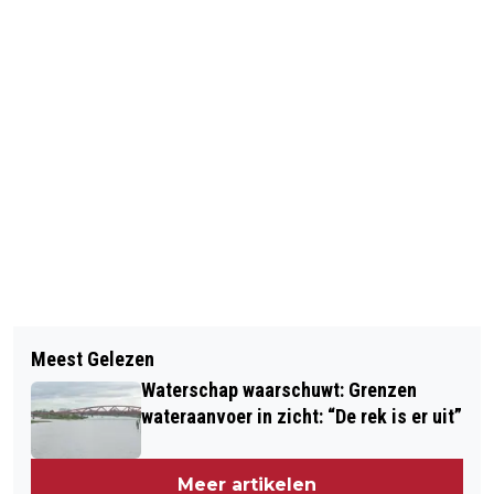
Vorig artikel
Volgend artikel
VACATURES IN ZWOLLE EN KAMPEN:
Meest Gelezen
‘BOUWDRIEDAAGSE’ LAAT
DE KRACHT VAN EEN REGIONALE
Waterschap waarschuwt: Grenzen
WERKZOEKENDEN VRIJBLIJVEND
ARBEIDSMARKT
wateraanvoer in zicht: “De rek is er uit”
KENNISMAKEN MET DE BOUW
Meer artikelen