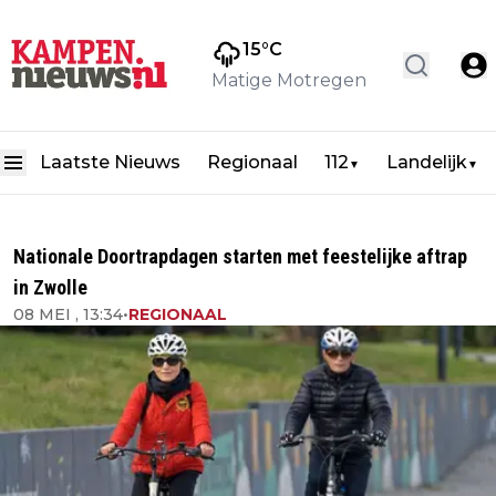
15
°C
Matige Motregen
Laatste Nieuws
Regionaal
112
Landelijk
▼
▼
Nationale Doortrapdagen starten met feestelijke aftrap
in Zwolle
08 MEI , 13:34
•
REGIONAAL