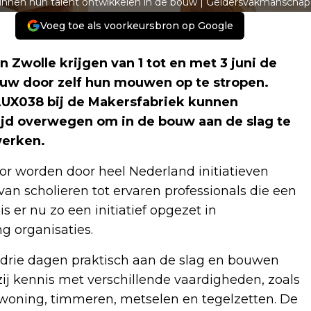
nnen hun talent ontwikkelen in de bouw | Geldersvakmanschap
Voeg toe als voorkeursbron op Google
Zwolle krijgen van 1 tot en met 3 juni de
uw door zelf hun mouwen op te stropen.
 LUX038 bij de Makersfabriek kunnen
ijd overwegen om in de bouw aan de slag te
werken.
or worden door heel Nederland initiatieven
n scholieren tot ervaren professionals die een
s er nu zo een initiatief opgezet in
g organisaties.
drie dagen praktisch aan de slag en bouwen
ij kennis met verschillende vaardigheden, zoals
woning, timmeren, metselen en tegelzetten. De