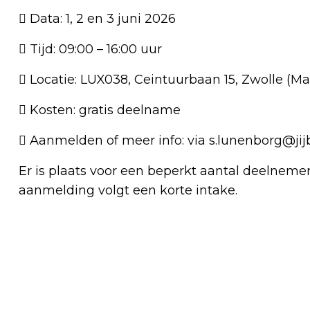
 Data: 1, 2 en 3 juni 2026
 Tijd: 09:00 – 16:00 uur
 Locatie: LUX038, Ceintuurbaan 15, Zwolle (Ma
 Kosten: gratis deelname
 Aanmelden of meer info: via
s.lunenborg@jij
Er is plaats voor een beperkt aantal deelneme
aanmelding volgt een korte intake.
Vorig artikel
NATIONALE DOORTRAPDAGEN STARTEN
MET FEESTELIJKE AFTRAP IN ZWOLLE