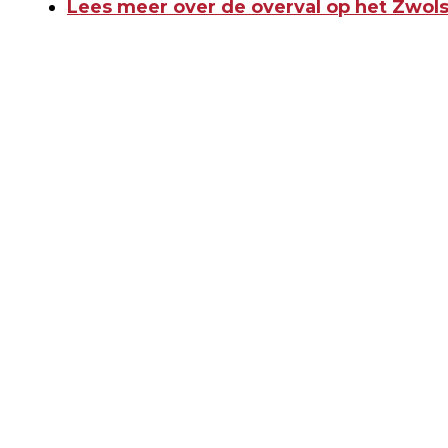
Lees meer over de overval op het Zwols
Vorig artikel
NIEUWE WET SEKSUELE MISDRIJVEN
VAN KRACHT