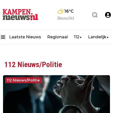
16
°C
Bewolkt
Laatste Nieuws
Regionaal
112
Landelijk
▼
▼
112 Nieuws/Politie
112 Nieuws/Politie