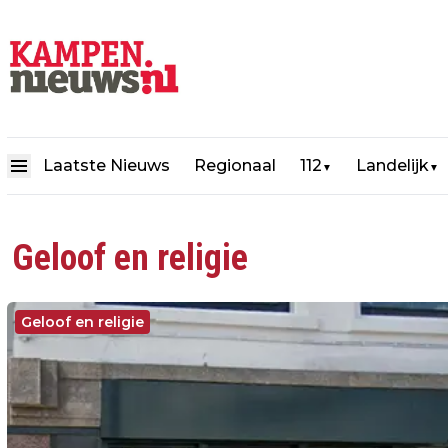
Laatste Nieuws
Regionaal
112
Landelijk
▼
▼
Geloof en religie
Geloof en religie