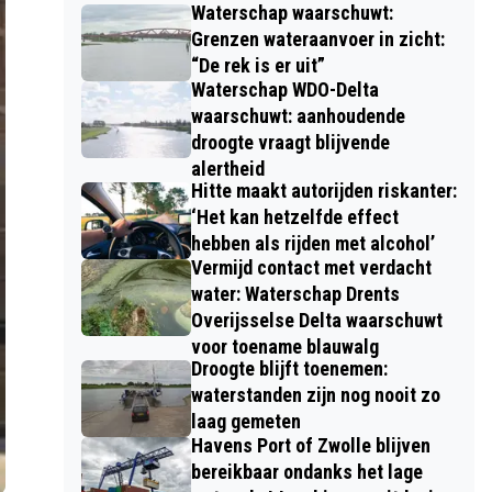
Waterschap waarschuwt:
Grenzen wateraanvoer in zicht:
“De rek is er uit”
Waterschap WDO-Delta
waarschuwt: aanhoudende
droogte vraagt blijvende
alertheid
Hitte maakt autorijden riskanter:
‘Het kan hetzelfde effect
hebben als rijden met alcohol’
Vermijd contact met verdacht
water: Waterschap Drents
Overijsselse Delta waarschuwt
voor toename blauwalg
Droogte blijft toenemen:
waterstanden zijn nog nooit zo
laag gemeten
Havens Port of Zwolle blijven
bereikbaar ondanks het lage