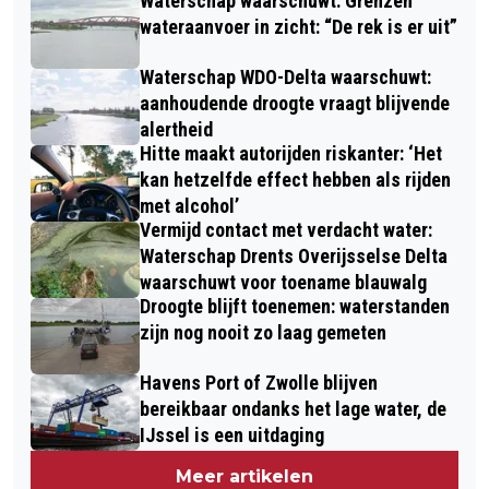
Waterschap waarschuwt: Grenzen
wateraanvoer in zicht: “De rek is er uit”
Waterschap WDO-Delta waarschuwt:
aanhoudende droogte vraagt blijvende
alertheid
Hitte maakt autorijden riskanter: ‘Het
kan hetzelfde effect hebben als rijden
met alcohol’
Vermijd contact met verdacht water:
Waterschap Drents Overijsselse Delta
waarschuwt voor toename blauwalg
Droogte blijft toenemen: waterstanden
zijn nog nooit zo laag gemeten
Havens Port of Zwolle blijven
bereikbaar ondanks het lage water, de
IJssel is een uitdaging
Meer artikelen